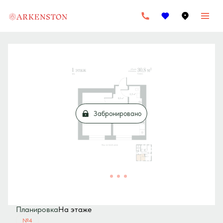
2
1-комнатная
30.8 м
33 880 000 руб.
Забронировано
Планировка
На этаже
№4