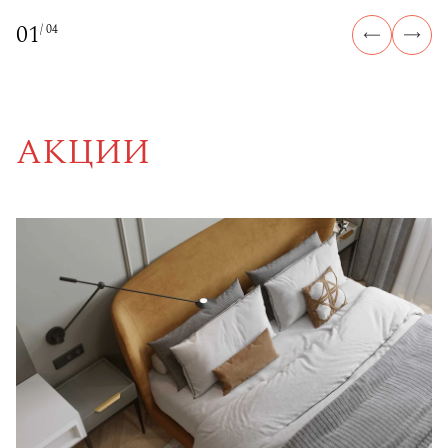
Ванна акриловая Lavinia Boho Elemen
01
/ 04
Мебель премиального немецкого бренда 
АКЦИИ